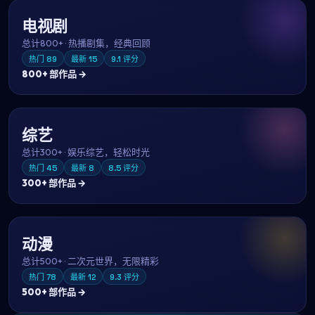
电视剧
总计
800+
·
热播剧集，经典回顾
热门
89
最新
15
9.1
评分
800+
部作品 →
综艺
总计
300+
·
娱乐综艺，轻松时光
热门
45
最新
8
8.5
评分
300+
部作品 →
动漫
总计
500+
·
二次元世界，无限精彩
热门
78
最新
12
9.3
评分
500+
部作品 →