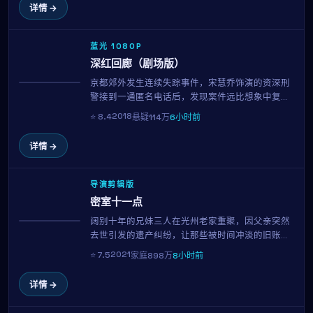
详情 →
蓝光 1080P
深红回廊（剧场版）
京都郊外发生连续失踪事件，宋慧乔饰演的资深刑
获奖
警接到一通匿名电话后，发现案件远比想象中复
杂。菅田将晖饰演的目击者似乎在隐瞒什么，而每
2018
⭐
8.4
悬疑
114万
6小时前
一条线索都将他们带向一个被尘封多年的秘密。中
岛哲也延续其冷峻的叙事风格，剧情反转层出不
详情 →
穷。
导演剪辑版
密室十一点
阔别十年的兄妹三人在光州老家重聚，因父亲突然
趋势
去世引发的遗产纠纷，让那些被时间冲淡的旧账重
新摆上桌面。阿部宽与松本润的对手戏成为全片高
2021
⭐
7.5
家庭
898万
8小时前
光，北野武用温柔而锐利的镜头，剖开一个普通家
庭的真实褶皱。
详情 →