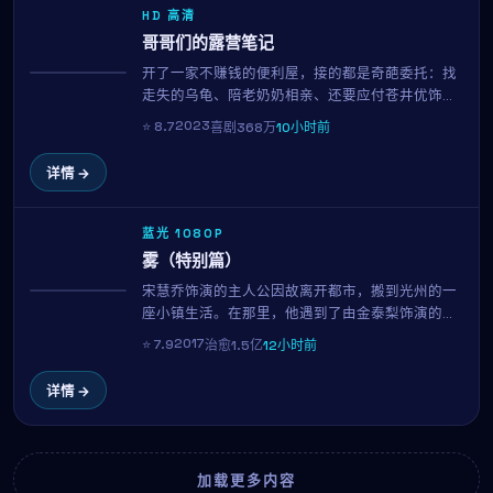
HD 高清
哥哥们的露营笔记
开了一家不赚钱的便利屋，接的都是奇葩委托：找
热播
走失的乌龟、陪老奶奶相亲、还要应付苍井优饰演
的房东讨房租。广濑铃用招牌的呆萌表演，把一地
2023
⭐
8.7
喜剧
368万
10小时前
鸡毛的生活过出了笑中带泪的味道。园子温的喜剧
调度举重若轻，看完只想再看一遍。
详情 →
蓝光 1080P
雾（特别篇）
宋慧乔饰演的主人公因故离开都市，搬到光州的一
NEW
座小镇生活。在那里，他遇到了由金泰梨饰演的当
地居民，从修缮老屋、经营小店到适应慢节奏的生
2017
⭐
7.9
治愈
1.5亿
12小时前
活，每一帧都像一杯温热的茶。宫崎骏用治愈系的
影像告诉我们：人生没有标准答案。
详情 →
加载更多内容