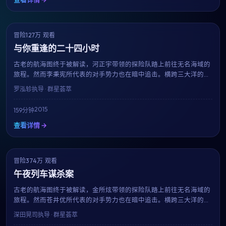
冒险
127万 观看
7.4
获奖
与你重逢的二十四小时
古老的航海图终于被解读，河正宇带领的探险队踏上前往无名海域的
旅程。然而李秉宪所代表的对手势力也在暗中追击。横跨三大洋的真
人实景拍摄、震撼的水下特效，罗泓轸用159分钟带来一场视觉与情
罗泓轸
执导 · 群星荟萃
感的双重盛宴。
2015
159分钟
查看详情 →
冒险
374万 观看
9.6
趋势
午夜列车谋杀案
古老的航海图终于被解读，金所炫带领的探险队踏上前往无名海域的
旅程。然而苍井优所代表的对手势力也在暗中追击。横跨三大洋的真
人实景拍摄、震撼的水下特效，深田晃司用101分钟带来一场视觉与情
深田晃司
执导 · 群星荟萃
感的双重盛宴。