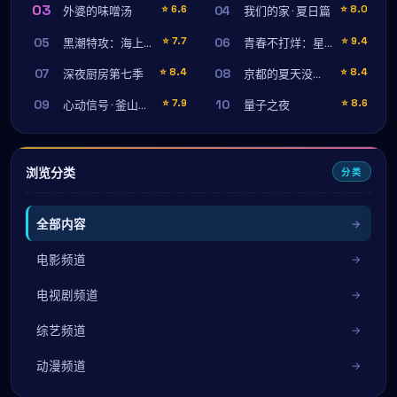
03
04
⭐
6.6
⭐
8.0
外婆的味噌汤
我们的家 · 夏日篇
05
06
⭐
7.7
⭐
9.4
黑潮特攻：海上风暴
青春不打烊：星期五的告白
07
08
⭐
8.4
⭐
8.4
深夜厨房第七季
京都的夏天没有结束
09
10
⭐
7.9
⭐
8.6
心动信号 · 釜山特辑
量子之夜
浏览分类
分类
全部内容
电影频道
电视剧频道
综艺频道
动漫频道