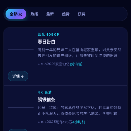
全部
(6)
热播
最新
趋势
获奖
蓝光 1080P
春日告白
阔别十年的兄妹三人在釜山老家重聚，因父亲突然
热播
去世引发的遗产纠纷，让那些被时间冲淡的旧账重
新摆上桌面。菅田将晖与松本润的对手戏成为全片
2021
⭐
9.3
家庭
1.1亿
2小时前
高光，罗鸿振用温柔而锐利的镜头，剖开一个普通
家庭的真实褶皱。
详情 →
4K 高清
钢铁信条
代号「猎风」的高危任务突然下达，韩孝周带领特
NEW
别小队深入江原道最危险的灰色地带。李秉宪饰演
的搭档另有任务，每一次交火都关乎信念与生死。
2023
⭐
6.7
动作
175万
4小时前
李沧东招牌的硬核动作场面再度升级。