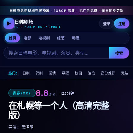
日韩电影电视剧在线播放 · 1080P 高清 · 无广告免费 · 每日同步更新
日韩剧场
▶
登录
注册
FREE · 1080P · DAILY UPDATE
首页
电影
电视剧
综艺
动漫
搜索
日剧
韩剧
爱情
悬疑
校园
治愈
高分推荐
完结
热门：
8.8
123分钟
青春
2022
评分
在札幌等一个人（高清完整
版）
导演：
黑泽明