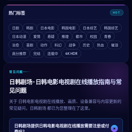
热门标签
HOT
日剧
韩剧
日本电影
韩国电影
日本综艺
韩国综艺
日本动漫
爱情
悬疑
推理
都市
校园
青春
治愈
喜剧
动作
科幻
战争
历史
热血
催泪
4K HDR
高分推荐
完结
连载中
常见问题
日韩剧场 · 日韩电影电视剧在线播放指南与常
见问题
关于
日韩电影电视剧在线播放
、画质、设备兼容与内容更新的
常见疑问，
日韩剧场
都已为您整理在了这里。
日韩剧场提供日韩电影电视剧在线播放需要注册或付
+
费吗？