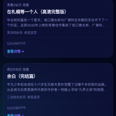
青春
252万 观看
8.8
热播
在札幌等一个人（高清完整版）
毕业前的最后一个夏天，坂口健太郎与广濑铃在京都的天台许下了一
个约定。这部2022年上映的青春佳作集结了坂口健太郎、广濑铃、金
泰梨等当红演员，用123分钟的篇幅记录下属于十八岁的迷茫、勇气
黑泽明
执导 · 群星荟萃
与心动。
2022
123分钟
查看详情 →
奇幻
NEW
935万 观看
9.1
余白（完结篇）
平凡少年松本润在十六岁生日那天意外觉醒了沉睡千年的契约血脉。
从此他与石原里美所代表的守护者一同踏上寻找"九界之钥"的旅程。
三池崇史打造的奇幻世界宏大而细腻，是2019年最具想象力的银幕之
三池崇史
执导 · 群星荟萃
作。
2019
102分钟
查看详情 →